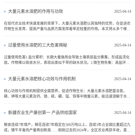
访时发现，当地批发商谈价格时谨慎到只敢用手机打字交流，生怕说漏嘴。 这
副镜片到了线下门店，身价瞬间翻超50倍，哪···
大量元素水溶肥的作用与功效
2025-04-14
在现代农业技术快速发展的背景下，大量元素水溶肥以其独特的优势，在促进农
作物生长发育、提高产量与品质方面发挥着举足轻重的作用。本文将从多个维度
深入探讨大量元素水溶肥的作用与功效，以期为农业从业者提供科学、全面的参
考。一、促进作物生长发育大量元素水溶肥，···
过量使用水溶肥的三大危害揭秘
2025-04-14
过量使用危害1.盐分累积：长期大量施用会导致土壤表层盐分聚集，形成盐渍化
层。作物难以吸收水分，表现出类似干旱的缺水状况。2.微生物失衡：高盐环境
会抑制有益微生物如固氮菌的活性，同时促进病原菌生长，增加根腐病等病害发
生的概率。3.土壤酸化：酸性成分的水溶肥会···
大量元素水溶肥核心功效与作用机制
2025-04-14
核心功效与作用机制‌提供全面营养，促进作物生长‌：大量元素水溶肥富含氮、
磷、钾等大量元素及钙、镁、硫、硼、锰、铁等中微量元素，能迅速溶解于水，
通过灌溉或叶面喷施被作物高效吸收。氮促进叶片生长和光合作用，磷促进根系
发育和花芽分化，钾增强抗逆性并改善果实···
新疆农业生产屡创第一 产品供给国家
2025-04-14
粮食连续7年增产，棉花连续7年稳定在500万吨以上、连续3年占全国比重超过九
成，猪牛羊禽肉产量再创新高……刚刚过去的2024年，全区农业再获丰收，喜讯