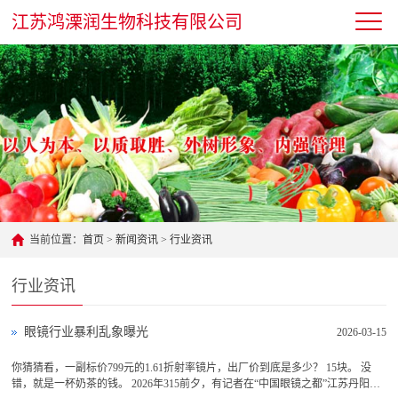
江苏鸿溧润生物科技有限公司
当前位置：
首页
>
新闻资讯
>
行业资讯
行业资讯
眼镜行业暴利乱象曝光
2026-03-15
你猜猜看，一副标价799元的1.61折射率镜片，出厂价到底是多少？ 15块。 没
错，就是一杯奶茶的钱。 2026年315前夕，有记者在“中国眼镜之都”江苏丹阳暗