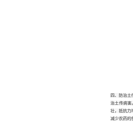
四、防治土
治土传病害
壮，抵抗力
减少农药的