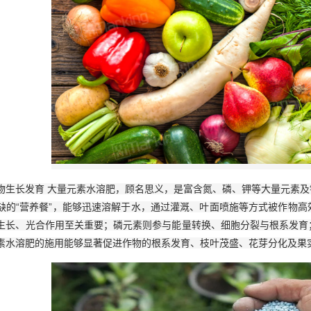
物生长发育 大量元素水溶肥，顾名思义，是富含氮、磷、钾等大量元素
缺的“营养餐”，能够迅速溶解于水，通过灌溉、叶面喷施等方式被作物
生长、光合作用至关重要；磷元素则参与能量转换、细胞分裂与根系发育
素水溶肥的施用能够显著促进作物的根系发育、枝叶茂盛、花芽分化及果