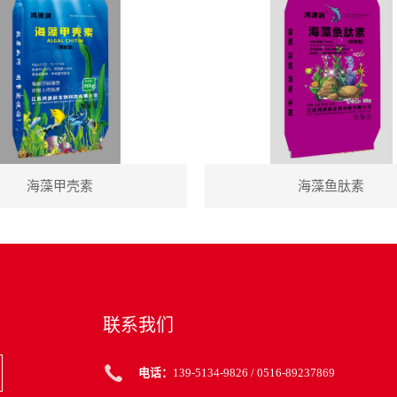
海藻甲壳素
海藻鱼肽素
联系我们
电话：
139-5134-9826
/
0516-89237869