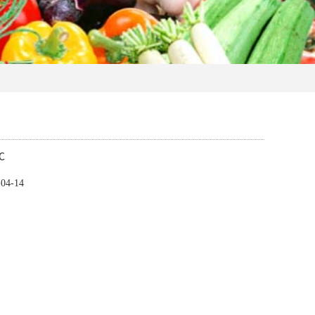
℃
4-14